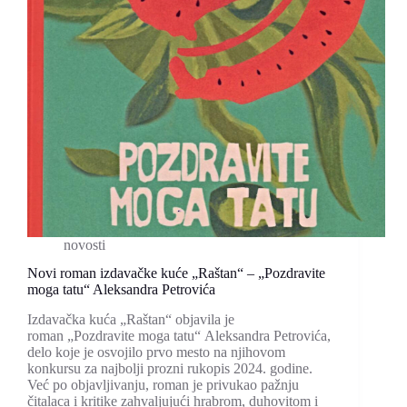
gradi
i
još
teže
izgovara
novosti
Novi roman izdavačke kuće „Raštan“ – „Pozdravite
moga tatu“ Aleksandra Petrovića
Izdavačka kuća „Raštan“ objavila je
roman „Pozdravite moga tatu“ Aleksandra Petrovića,
delo koje je osvojilo prvo mesto na njihovom
konkursu za najbolji prozni rukopis 2024. godine.
Već po objavljivanju, roman je privukao pažnju
čitalaca i kritike zahvaljujući hrabrom, duhovitom i