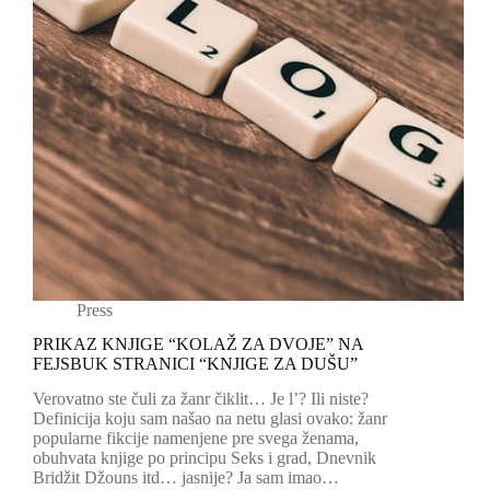
Press
PRIKAZ KNJIGE “KOLAŽ ZA DVOJE” NA
FEJSBUK STRANICI “KNJIGE ZA DUŠU”
Verovatno ste čuli za žanr čiklit… Je l’? Ili niste?
Definicija koju sam našao na netu glasi ovako: žanr
popularne fikcije namenjene pre svega ženama,
obuhvata knjige po principu Seks i grad, Dnevnik
Bridžit Džouns itd… jasnije? Ja sam imao…