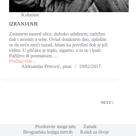
Kolumne
IZRANJANJE
Zastanem nasred ulice, duboko udahnem, zadržim
dah i uronim u sebe. Ovlaš dotaknem dno, uplašim
se da neću moći nazad, hitam ka površini dok je još
vidim. U plićaku je toplo, sigurno, a tu su i ljudi.
Pažljivo ih posmatram.…
Pročitaj više...
IZRANJANJE
Aleksandar Petrović, pisac
19/02/2017
NEXT
Pozdravite moga tatu
Zamak
Beogradska knjiga mrtvih
Kolaž za dvoje