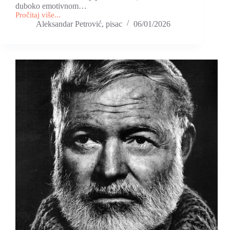
duboko emotivnom…
Pročitaj više...
Novi
Aleksandar Petrović, pisac
06/01/2026
roman
izdavačke
kuće
„Raštan“
–
„Pozdravite
moga
tatu“
Aleksandra
Petrovića