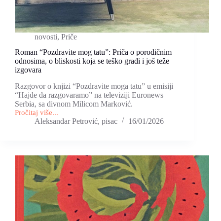
novosti
,
Priče
Roman “Pozdravite mog tatu”: Priča o porodičnim
odnosima, o bliskosti koja se teško gradi i još teže
izgovara
Razgovor o knjizi “Pozdravite moga tatu” u emisiji
“Hajde da razgovaramo” na televiziji Euronews
Serbia, sa divnom Milicom Marković.
Pročitaj više...
Roman
Aleksandar Petrović, pisac
16/01/2026
“Pozdravite
mog
tatu”:
Priča
o
porodičnim
odnosima,
o
bliskosti
koja
se
teško