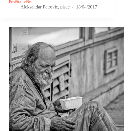
Pročitaj više...
PRIKAZ
Aleksandar Petrović, pisac
18/04/2017
KNJIGE
“KOLAŽ
ZA
DVOJE”
NA
FEJSBUK
STRANICI
“KNJIGE
ZA
DUŠU”