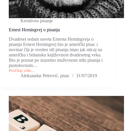
Kreativno pisanje
Ernest Hemingvej o pisanju
Dvadeset sedam saveta Ernesta Hemingveja o
pisanju Ernest Hemingvej bio je američki pisac i
novinar čiji je sveden stil pisanja imao jak uticaj na
američku i britansku književnost dvadesetog veka.
Bio je poznat po izuzetno muževnom stilu pisanja i
pustolovnom…
Pročitaj više...
Ernest
Aleksandar Petrović, pisac
31/07/2019
Hemingvej
o
pisanju