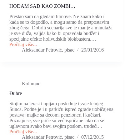
HODAM SAD KAO ZOMBI…
Prestao sam da gledam filmove. Ne znam kako i
kada se to dogodilo, a mogu samo da pretpostavim
zbog čega. Dobrih scenarija sve je manje a minutaža
je sve duža, valjda kako bi opravdala budžet i
specijalne efekte holivudskih blokbastera.…
Pročitaj više...
HODAM
Aleksandar Petrović, pisac
29/01/2016
SAD
KAO
ZOMBI…
Kolumne
Đubre
Stojim na terasi i upijam poslednje trzaje letnjeg
Sunca. Podne je i u parkiću ispred zgrade uobičajena
postava: majke sa decom, penzioneri i kučkari.
Poznaju se, sve priče su već ispričane tako da se
uglavnom svako bavi svojim poslom, trudeći…
Pročitaj više...
Đubre
Aleksandar Petrović, pisac
07/12/2015