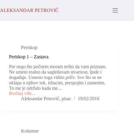
Skip
to
ALEKSANDAR PETROVIĆ
content
Periskop
Periskop 1 – Zastava
Pre nego što počnem moram nešto da vam priznam.
Ne umem realno da sagledavam stvarnost, ljude i
događaje. Umesto toga vidim priče. Sve što se ne
uklapa u njihov tok, izbacim, prespojim i zamenim.
To me je održalo kada me…
Pročitaj više...
Periskop
Aleksandar Petrović, pisac
19/02/2016
1
–
Zastava
Kolumne