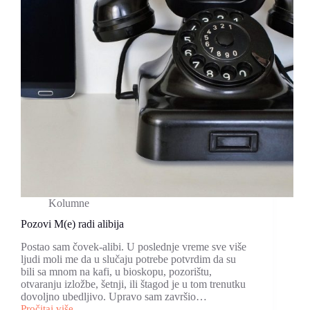
Kolumne
Pozovi M(e) radi alibija
Postao sam čovek-alibi. U poslednje vreme sve više
ljudi moli me da u slučaju potrebe potvrdim da su
bili sa mnom na kafi, u bioskopu, pozorištu,
otvaranju izložbe, šetnji, ili štagod je u tom trenutku
dovoljno ubedljivo. Upravo sam završio…
Pročitaj više...