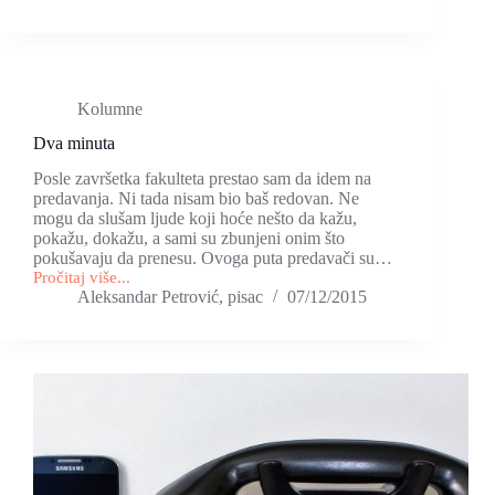
Kolumne
Dva minuta
Posle završetka fakulteta prestao sam da idem na
predavanja. Ni tada nisam bio baš redovan. Ne
mogu da slušam ljude koji hoće nešto da kažu,
pokažu, dokažu, a sami su zbunjeni onim što
pokušavaju da prenesu. Ovoga puta predavači su…
Pročitaj više...
Dva
Aleksandar Petrović, pisac
07/12/2015
minuta