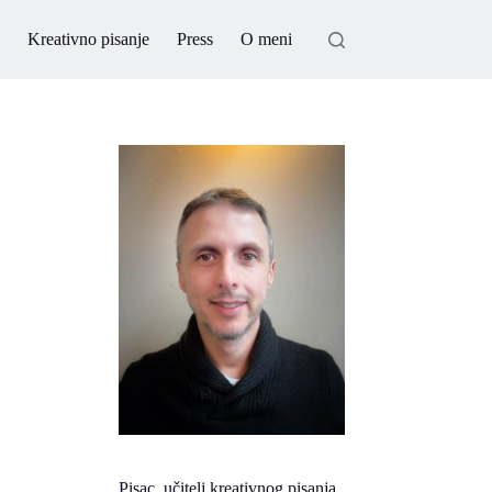
Kreativno pisanje
Press
O meni
Pisac, učitelj kreativnog pisanja