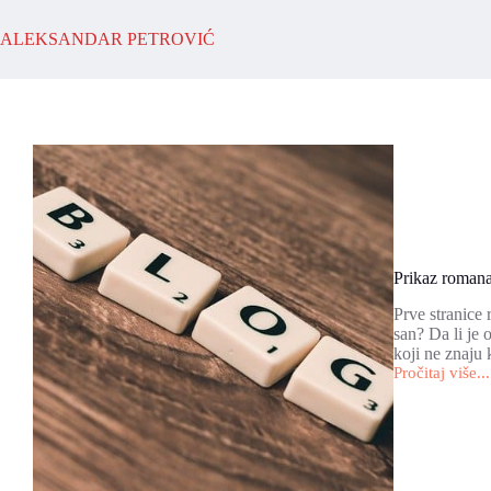
Skip
to
ALEKSANDAR PETROVIĆ
content
Prikaz romana
Prve stranice
san? Da li je
koji ne znaju
Pročitaj više...
Prikaz
romana
“Zamak”
na
blogu
“Tatjanin