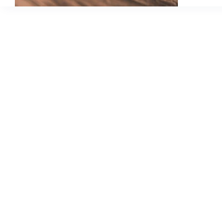
svet
knjiga”