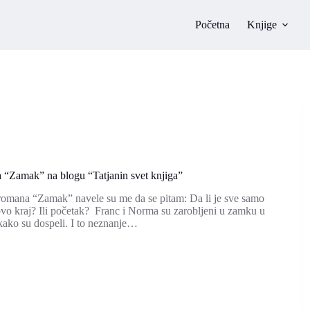
Početna
Knjige
 “Zamak” na blogu “Tatjanin svet knjiga”
 romana “Zamak” navele su me da se pitam: Da li je sve samo
 ovo kraj? Ili početak? Franc i Norma su zarobljeni u zamku u
 kako su dospeli. I to neznanje…