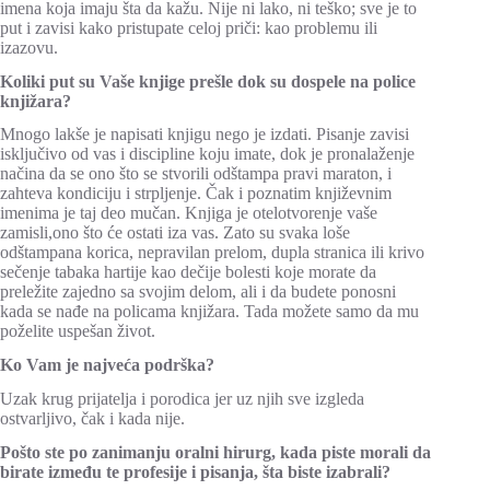
imena koja imaju šta da kažu. Nije ni lako, ni teško; sve je to
put i zavisi kako pristupate celoj priči: kao problemu ili
izazovu.
Koliki put su Vaše knjige prešle dok su dospele na police
knjižara?
Mnogo lakše je napisati knjigu nego je izdati. Pisanje zavisi
isključivo od vas i discipline koju imate, dok je pronalaženje
načina da se ono što se stvorili odštampa pravi maraton, i
zahteva kondiciju i strpljenje. Čak i poznatim književnim
imenima je taj deo mučan. Knjiga je otelotvorenje vaše
zamisli,ono što će ostati iza vas. Zato su svaka loše
odštampana korica, nepravilan prelom, dupla stranica ili krivo
sečenje tabaka hartije kao dečije bolesti koje morate da
preležite zajedno sa svojim delom, ali i da budete ponosni
kada se nađe na policama knjižara. Tada možete samo da mu
poželite uspešan život.
Ko Vam je najveća podrška?
Uzak krug prijatelja i porodica jer uz njih sve izgleda
ostvarljivo, čak i kada nije.
Pošto ste po zanimanju oralni hirurg, kada piste morali da
birate između te profesije i pisanja, šta biste izabrali?