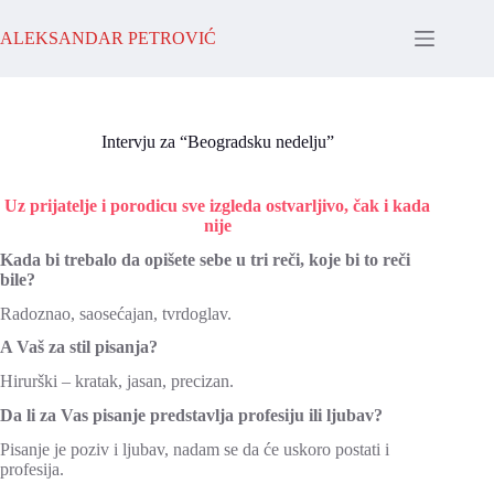
Skip
to
ALEKSANDAR PETROVIĆ
content
Intervju za “Beogradsku nedelju”
Uz prijatelje i porodicu sve izgleda ostvarljivo, čak i kada
nije
Kada bi trebalo da opišete sebe u tri reči, koje bi to reči
bile?
Radoznao, saosećajan, tvrdoglav.
A Vaš za stil pisanja?
Hirurški – kratak, jasan, precizan.
Da li za Vas pisanje predstavlja profesiju ili ljubav?
Pisanje je poziv i ljubav, nadam se da će uskoro postati i
profesija.