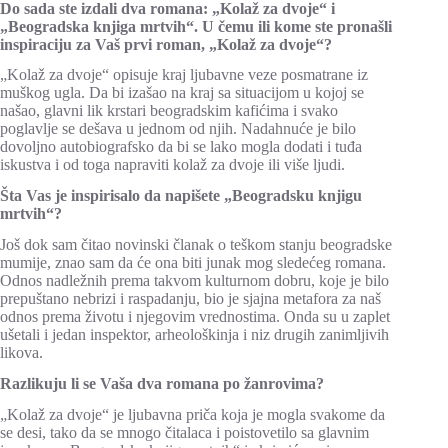
Do sada ste izdali dva romana: „Kolaž za dvoje“ i
„Beogradska knjiga mrtvih“. U čemu ili kome ste pronašli
inspiraciju za Vaš prvi roman, „Kolaž za dvoje“?
„Kolaž za dvoje“ opisuje kraj ljubavne veze posmatrane iz
muškog ugla. Da bi izašao na kraj sa situacijom u kojoj se
našao, glavni lik krstari beogradskim kafićima i svako
poglavlje se dešava u jednom od njih. Nadahnuće je bilo
dovoljno autobiografsko da bi se lako mogla dodati i tuđa
iskustva i od toga napraviti kolaž za dvoje ili više ljudi.
Šta Vas je inspirisalo da napišete „Beogradsku knjigu
mrtvih“?
Još dok sam čitao novinski članak o teškom stanju beogradske
mumije, znao sam da će ona biti junak mog sledećeg romana.
Odnos nadležnih prema takvom kulturnom dobru, koje je bilo
prepuštano nebrizi i raspadanju, bio je sjajna metafora za naš
odnos prema životu i njegovim vrednostima. Onda su u zaplet
ušetali i jedan inspektor, arheološkinja i niz drugih zanimljivih
likova.
Razlikuju li se Vaša dva romana po žanrovima?
„Kolaž za dvoje“ je ljubavna priča koja je mogla svakome da
se desi, tako da se mnogo čitalaca i poistovetilo sa glavnim