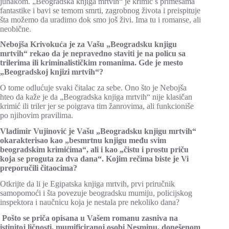
junakom. „Beogradska knjiga mrtvih“ je krimić s primesama
fantastike i bavi se temom smrti, zagrobnog života i preispituje
šta možemo da uradimo dok smo još živi. Ima tu i romanse, ali
neobične.
Nebojša Krivokuća je za Vašu „Beogradsku knjigu
mrtvih“ rekao da je nepravedno staviti je na policu sa
trilerima ili kriminalističkim romanima. Gde je mesto
„Beogradskoj knjizi mrtvih“?
O tome odlućuje svaki čitalac za sebe. Ono što je Nebojša
hteo da kaže je da „Beogradska knjiga mrtvih“ nije klasičan
krimić ili triler jer se poigrava tim žanrovima, ali funkcioniše
po njihovim pravilima.
Vladimir Vujinović je Vašu „Beogradsku knjigu mrtvih“
okarakterisao kao „besmrtnu knjigu među svim
beogradskim krimićima“, ali i kao „čistu i prostu priču
koja se proguta za dva dana“. Kojim rečima biste je Vi
preporučili čitaocima?
Otkrijte da li je Egipatska knjiga mrtvih, prvi priručnik
samopomoći i šta povezuje beogradsku mumiju, policijskog
inspektora i naučnicu koja je nestala pre nekoliko dana?
Pošto se priča opisana u Vašem romanu zasniva na
istinitoj ličnosti, mumificiranoj osobi Nesminu, donešenom