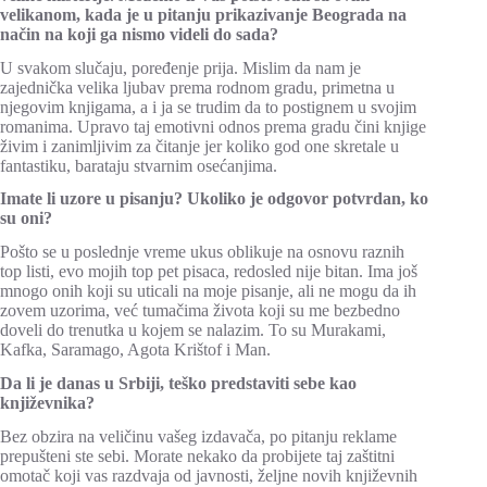
velikanom, kada je u pitanju prikazivanje Beograda na
način na koji ga nismo videli do sada?
U svakom slučaju, poređenje prija. Mislim da nam je
zajednička velika ljubav prema rodnom gradu, primetna u
njegovim knjigama, a i ja se trudim da to postignem u svojim
romanima. Upravo taj emotivni odnos prema gradu čini knjige
živim i zanimljivim za čitanje jer koliko god one skretale u
fantastiku, barataju stvarnim osećanjima.
Imate li uzore u pisanju? Ukoliko je odgovor potvrdan, ko
su oni?
Pošto se u poslednje vreme ukus oblikuje na osnovu raznih
top listi, evo mojih top pet pisaca, redosled nije bitan. Ima još
mnogo onih koji su uticali na moje pisanje, ali ne mogu da ih
zovem uzorima, već tumačima života koji su me bezbedno
doveli do trenutka u kojem se nalazim. To su Murakami,
Kafka, Saramago, Agota Krištof i Man.
Da li je danas u Srbiji, teško predstaviti sebe kao
književnika?
Bez obzira na veličinu vašeg izdavača, po pitanju reklame
prepušteni ste sebi. Morate nekako da probijete taj zaštitni
omotač koji vas razdvaja od javnosti, željne novih književnih