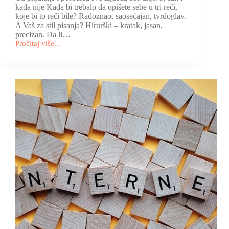
kada nije Kada bi trebalo da opišete sebe u tri reči,
koje bi to reči bile? Radoznao, saosećajan, tvrdoglav.
A Vaš za stil pisanja? Hirurški – kratak, jasan,
precizan. Da li…
Pročitaj više...
Intervju
za
“Beogradsku
nedelju”