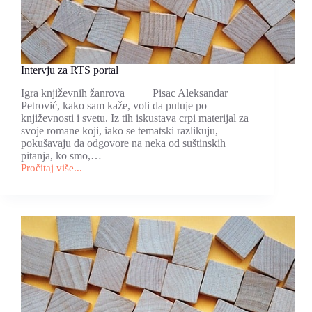
Intervju za RTS portal
Igra književnih žanrova Pisac Aleksandar
Petrović, kako sam kaže, voli da putuje po
književnosti i svetu. Iz tih iskustava crpi materijal za
svoje romane koji, iako se tematski razlikuju,
pokušavaju da odgovore na neka od suštinskih
pitanja, ko smo,…
Pročitaj više...
Intervju
za
RTS
portal