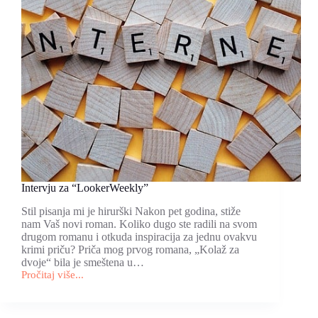
Intervju za “LookerWeekly”
Stil pisanja mi je hirurški Nakon pet godina, stiže
nam Vaš novi roman. Koliko dugo ste radili na svom
drugom romanu i otkuda inspiracija za jednu ovakvu
krimi priču? Priča mog prvog romana, „Kolaž za
dvoje“ bila je smeštena u…
Pročitaj više...
Intervju
za
“LookerWeekly”