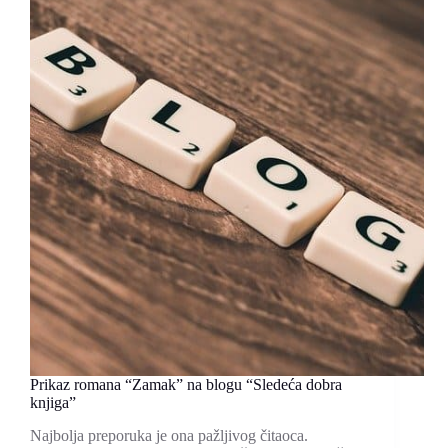
“Bezimena
književna
zadruga”
Prikaz romana “Zamak” na blogu “Sledeća dobra
knjiga”
Najbolja preporuka je ona pažljivog čitaoca.