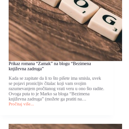
Prikaz romana “Zamak” na blogu “Bezimena
književna zadruga”
Kada se zapitate da li to što pišete ima smisla, uvek
se pojavi pronicljiv čitalac koji vam svojim
razumevanjem pročitanog vrati veru u ono što radite.
Ovoga puta to je Marko sa bloga “Bezimena
književna zadruga” (možete ga pratiti na…
Pročitaj više...
Prikaz
romana
“Zamak”
na
blogu