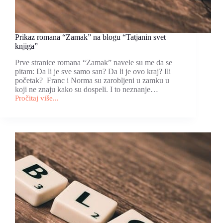
Prikaz romana “Zamak” na blogu “Tatjanin svet
knjiga”
Prve stranice romana “Zamak” navele su me da se
pitam: Da li je sve samo san? Da li je ovo kraj? Ili
početak? Franc i Norma su zarobljeni u zamku u
koji ne znaju kako su dospeli. I to neznanje…
Pročitaj više...
Prikaz
romana
“Zamak”
na
blogu
“Tatjanin
svet
knjiga”