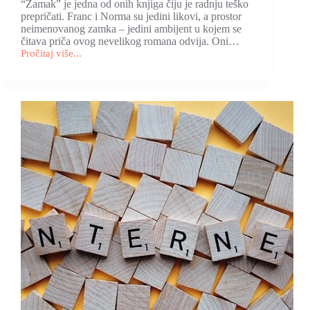
“Zamak” je jedna od onih knjiga čiju je radnju teško
prepričati. Franc i Norma su jedini likovi, a prostor
neimenovanog zamka – jedini ambijent u kojem se
čitava priča ovog nevelikog romana odvija. Oni…
Pročitaj više...
Prikaz
romana
“Zamak”
na
blogu
“Sledeća
dobra
knjiga”