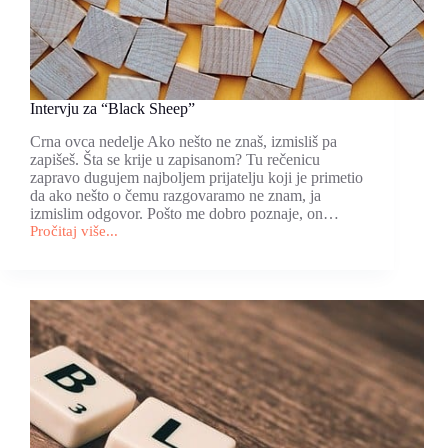
Intervju za “Black Sheep”
Crna ovca nedelje Ako nešto ne znaš, izmisliš pa
zapišeš. Šta se krije u zapisanom? Tu rečenicu
zapravo dugujem najboljem prijatelju koji je primetio
da ako nešto o čemu razgovaramo ne znam, ja
izmislim odgovor. Pošto me dobro poznaje, on…
Pročitaj više...
Intervju
za
“Black
Sheep”