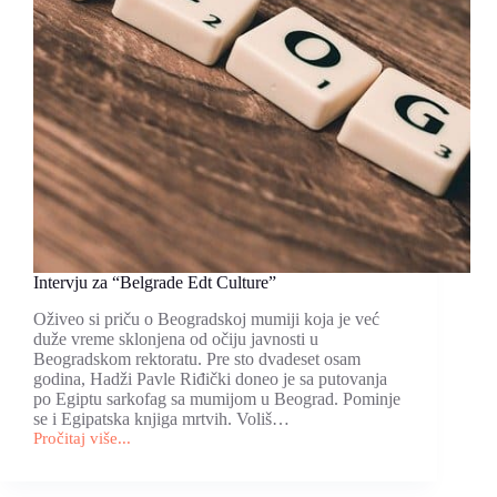
Intervju za “Belgrade Edt Culture”
Oživeo si priču o Beogradskoj mumiji koja je već
duže vreme sklonjena od očiju javnosti u
Beogradskom rektoratu. Pre sto dvadeset osam
godina, Hadži Pavle Riđički doneo je sa putovanja
po Egiptu sarkofag sa mumijom u Beograd. Pominje
se i Egipatska knjiga mrtvih. Voliš…
Pročitaj više...
Intervju
za
“Belgrade