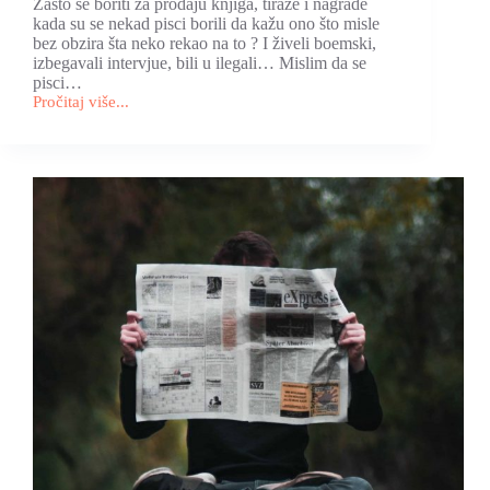
Zašto se boriti za prodaju knjiga, tiraže i nagrade
kada su se nekad pisci borili da kažu ono što misle
bez obzira šta neko rekao na to ? I živeli boemski,
izbegavali intervjue, bili u ilegali… Mislim da se
pisci…
Pročitaj više...
Intervju
za
blog
“Bibliotekarka”