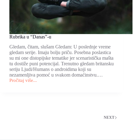
Rubrika u “Danas”-u
Gledam, čitam, slušam Gledam: U poslednje vreme
gledam serije. Imaju bolju priču. Posebna poslastica
su mi one distopijske tematike jer scenaristička mašta
tu dostiže puni potencijal. Trenutno gledam britansku
seriju Ljudi/Humans o androidima koji su
nezamenljiva pomoć u svakom domaćinstvu.…
Pročitaj više...
Rubrika
u
“Danas”-
u
NEXT