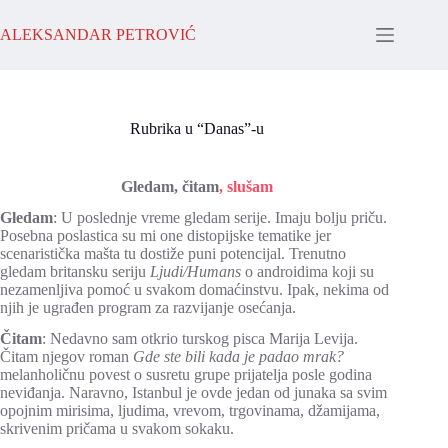
Skip
to
ALEKSANDAR PETROVIĆ
content
Rubrika u “Danas”-u
Gledam, čitam
, slušam
Gledam
: U poslednje vreme gledam serije. Imaju bolju priču.
Posebna poslastica su mi one distopijske tematike jer
scenaristička mašta tu dostiže puni potencijal. Trenutno
gledam britansku seriju
Ljudi/Humans
o androidima koji su
nezamenljiva pomoć u svakom domaćinstvu. Ipak, nekima od
njih je ugrađen program za razvijanje osećanja.
Čitam
: Nedavno sam otkrio turskog pisca Marija Levija.
Čitam njegov roman
Gde ste bili kada je padao mrak?
melanholičnu povest o susretu grupe prijatelja posle godina
neviđanja. Naravno, Istanbul je ovde jedan od junaka sa svim
opojnim mirisima, ljudima, vrevom, trgovinama, džamijama,
skrivenim pričama u svakom sokaku.