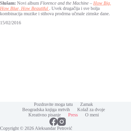
Slušam:
Novi album
Florence and the Machine –
How Big,
How Blue, How Beautiful
. Uvek drugačija i sve bolja
kombinacija muzike i stihova prodrma učmale zimske dane.
15/02/2016
Pozdravite moga tatu
Zamak
Beogradska knjiga mrtvih
Kolaž za dvoje
Kreativno pisanje
Press
O meni
Copyright © 2026 Aleksandar Petrović