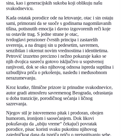
sina, kao i generacijskih sukoba koji oblikuju našu
svakodnevicu.
Kada ostatak porodice ode na letovanje, otac i sin ostaju
sami, primorani da se suoče s godinama nagomilavanih
tišina, potisnutih emocija i davno izgovorenih reči koje
su ostavile trag. S jedne strane je otac,
tvrdoglavi penzioner čvrstih principa i zastarelih
uverenja, a na drugoj sin u pedesetim, savremen,
senzibilan i okrenut novim vrednostima i identitetima.
Petrović izuzetno precizno i nežno pokazuje kako se
njih dvojica susreću gotovo isključivo u sopstvenoj
ranjivosti, dok se oko njihovog odnosa ispreda suptilna i
uzbudljiva priča o prkošenju, nasleđu i međusobnom
nerazumevanju.
Kroz kratke, filmične prizore iz prinudne svakodnevice,
autor gradi atmosferu savremenog Beograda, odrastanja
u doba tranzicije, porodičnog sećanja i ličnog
sazrevanja.
Njegov stil je istovremeno pitak i prodoran, obojen
humorom, ironijom i saosećanjem. Dok likovi
pokušavaju da „ubiju vreme“ čekajući povratak
porodice, pisac koristi svaku pukotinu njihovog
zajedničkog dana da ispriča priču o preispitivanju sebe,