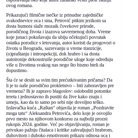
ovog romana.
Prikazujući filmične isečke iz prinudne zajedničke
svakodnevice oca i sina, Petrović pitkim jezikom sa
dosta humora slaže mozaik čovekove prirode,
porodičnog života i izazova savremenog doba. Vreme
koje junaci pokušavaju da ubiju očekujući povratak
ostatka porodice s letovanja, autor koristi da progovori o
životu u Beogradu, sazrevanju u vreme tranzicije,
(o)praštanju i introspekciji, dok hrabro i sa dosta
autoironije dekonstruiše porodične uloge koje određuju
više u životima svakog nas nego što bismo hteli da
dopustimo.
Šta će se desiti sa svim tim prećutkivanim pričama? Da
li je to naše porodično prokletstvo – biti zaboravljen pre
vremena? Ili je zapravo blagoslov: osloboditi potomke
tereta i jednostavno ih pustiti da žive kako znaju i
umeju, kao da to samo po sebi nije dovoljno teško.
Izdavačka kuća „Raštan“ objavila je roman „Pozdravite
moga tatu“ Aleksandra Petrovića, delo koje je osvojilo
prvo mesto na njihovom konkursu za najbolji prozni
rukopis 2024. godine. Već po objavljivanju, roman je
privukao pažnju čitalaca i kritike zahvaljujući hrabrom,
duhovitom i duboko emotivnom prikazu odnosa oca i