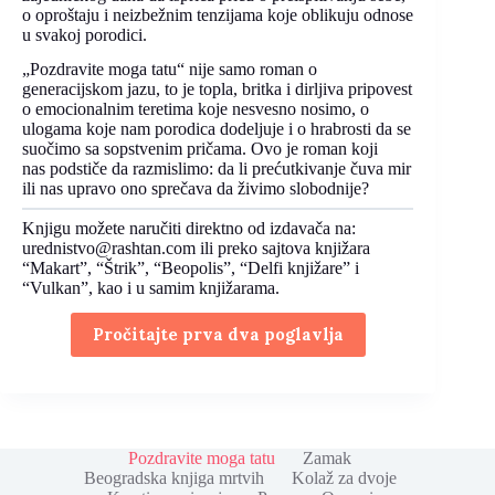
o oproštaju i neizbežnim tenzijama koje oblikuju odnose
u svakoj porodici.
„Pozdravite moga tatu“ nije samo roman o
generacijskom jazu, to je topla, britka i dirljiva pripovest
o emocionalnim teretima koje nesvesno nosimo, o
ulogama koje nam porodica dodeljuje i o hrabrosti da se
suočimo sa sopstvenim pričama. Ovo je roman koji
nas podstiče da razmislimo: da li prećutkivanje čuva mir
ili nas upravo ono sprečava da živimo slobodnije?
Knjigu možete naručiti direktno od izdavača na:
urednistvo@rashtan.com ili preko sajtova knjižara
“Makart”, “Štrik”, “Beopolis”, “Delfi knjižare” i
“Vulkan”, kao i u samim knjižarama.
Pročitajte prva dva poglavlja
Pozdravite moga tatu
Zamak
Beogradska knjiga mrtvih
Kolaž za dvoje