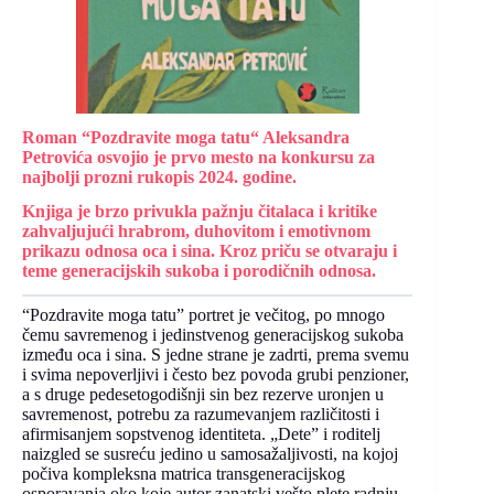
Roman “Pozdravite moga tatu“ Aleksandra
Petrovića osvojio je prvo mesto na konkursu za
najbolji prozni rukopis 2024. godine.
Knjiga je brzo privukla pažnju čitalaca i kritike
zahvaljujući hrabrom, duhovitom i emotivnom
prikazu odnosa oca i sina. Kroz priču se otvaraju i
teme generacijskih sukoba i porodičnih odnosa.
“Pozdravite moga tatu” portret je večitog, po mnogo
čemu savremenog i jedinstvenog generacijskog sukoba
između oca i sina. S jedne strane je zadrti, prema svemu
i svima nepoverljivi i često bez povoda grubi penzioner,
a s druge pedesetogodišnji sin bez rezerve uronjen u
savremenost, potrebu za razumevanjem različitosti i
afirmisanjem sopstvenog identiteta. „Dete” i roditelj
naizgled se susreću jedino u samosažaljivosti, na kojoj
počiva kompleksna matrica transgeneracijskog
osporavanja oko koje autor zanatski vešto plete radnju