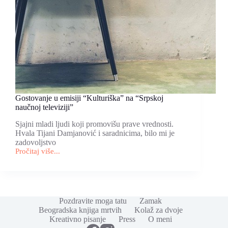
Gostovanje u emisiji “Kulturiška” na “Srpskoj
naučnoj televiziji”
Sjajni mladi ljudi koji promovišu prave vrednosti.
Hvala Tijani Damjanović i saradnicima, bilo mi je
zadovoljstvo
Pročitaj više...
Gostovanje
u
emisiji
“Kulturiška”
na
“Srpskoj
Pozdravite moga tatu
Zamak
naučnoj
Beogradska knjiga mrtvih
Kolaž za dvoje
televiziji”
Kreativno pisanje
Press
O meni