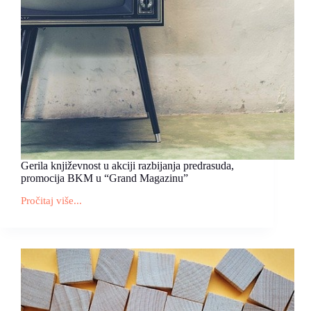
Gerila književnost u akciji razbijanja predrasuda,
promocija BKM u “Grand Magazinu”
Pročitaj više...
Gerila
književnost
u
akciji
razbijanja
predrasuda,
promocija
BKM
u