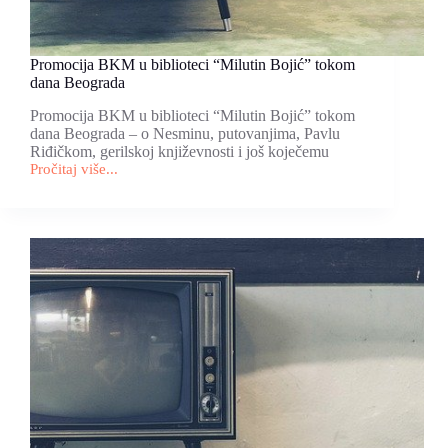
Promocija BKM u biblioteci “Milutin Bojić” tokom
dana Beograda
Promocija BKM u biblioteci “Milutin Bojić” tokom
dana Beograda – o Nesminu, putovanjima, Pavlu
Riđičkom, gerilskoj književnosti i još koječemu
Pročitaj više...
Promocija
BKM
u
biblioteci
“Milutin
Bojić”
tokom
dana
Beograda