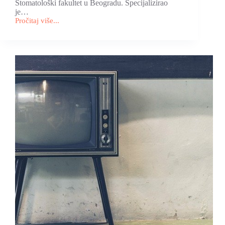
Stomatološki fakultet u Beogradu. Specijalizirao
je…
Pročitaj više...
Intervju
za
“Presstiž”