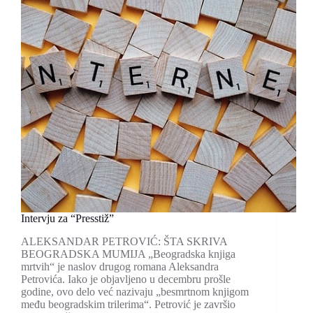
“Grand
Magazinu”
Intervju za “Presstiž”
ALEKSANDAR PETROVIĆ: ŠTA SKRIVA
BEOGRADSKA MUMIJA „Beogradska knjiga
mrtvih“ je naslov drugog romana Aleksandra
Petrovića. Iako je objavljeno u decembru prošle
godine, ovo delo već nazivaju „besmrtnom knjigom
među beogradskim trilerima“. Petrović je završio