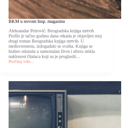
BKM u novom Insp. magazinu
Aleksandar Petrović: Beogradska knjiga mrtvih
Prošlo je tačno godinu dana otkada je objavljen moj
drugi roman Beogradska knjiga mrtvih. U
međuvremenu, izdogađalo se svašta. Knjiga se
hrabro otisnula u samostalan život i ubrzo stekla
naklonost čitalaca koji su je proglasili…
Pročitaj više...
BKM
u
novom
Insp.
magazinu