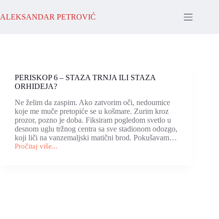
Skip
to
ALEKSANDAR PETROVIĆ
content
PERISKOP 6 – STAZA TRNJA ILI STAZA
ORHIDEJA?
Ne želim da zaspim. Ako zatvorim oči, nedoumice
koje me muče pretopiće se u košmare. Zurim kroz
prozor, pozno je doba. Fiksiram pogledom svetlo u
desnom uglu tržnog centra sa sve stadionom odozgo,
koji liči na vanzemaljski matični brod. Pokušavam…
Pročitaj više...
PERISKOP
6
–
STAZA
TRNJA
ILI
STAZA
ORHIDEJA?