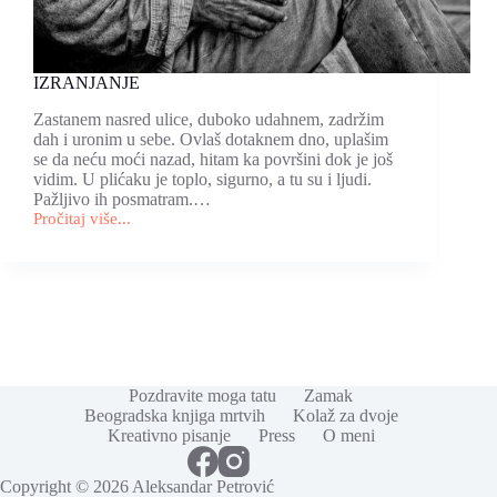
IZRANJANJE
Zastanem nasred ulice, duboko udahnem, zadržim
dah i uronim u sebe. Ovlaš dotaknem dno, uplašim
se da neću moći nazad, hitam ka površini dok je još
vidim. U plićaku je toplo, sigurno, a tu su i ljudi.
Pažljivo ih posmatram.…
Pročitaj više...
IZRANJANJE
Pozdravite moga tatu
Zamak
Beogradska knjiga mrtvih
Kolaž za dvoje
Kreativno pisanje
Press
O meni
Copyright © 2026 Aleksandar Petrović