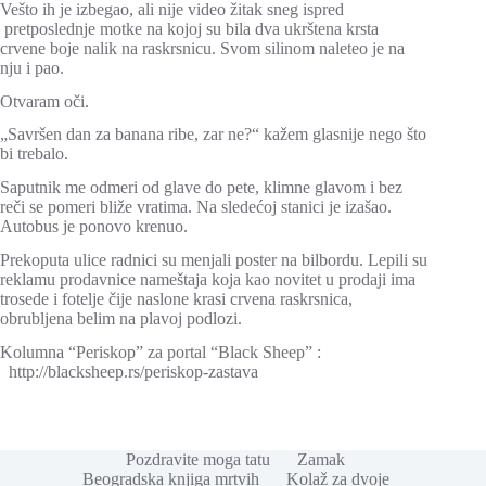
Vešto ih je izbegao, ali nije video žitak sneg ispred
pretposlednje motke na kojoj su bila dva ukrštena krsta
crvene boje nalik na raskrsnicu. Svom silinom naleteo je na
nju i pao.
Otvaram oči.
„Savršen dan za banana ribe, zar ne?“ kažem glasnije nego što
bi trebalo.
Saputnik me odmeri od glave do pete, klimne glavom i bez
reči se pomeri bliže vratima. Na sledećoj stanici je izašao.
Autobus je ponovo krenuo.
Prekoputa ulice radnici su menjali poster na bilbordu. Lepili su
reklamu prodavnice nameštaja koja kao novitet u prodaji ima
trosede i fotelje čije naslone krasi crvena raskrsnica,
obrubljena belim na plavoj podlozi.
Kolumna “Periskop” za portal “Black Sheep” :
http://blacksheep.rs/periskop-zastava
Pozdravite moga tatu
Zamak
Beogradska knjiga mrtvih
Kolaž za dvoje