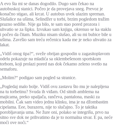
A evo šta mi se danas dogodilo. Dugo sam čekao na
autobuskoj stanici. Počeo je da provejava sneg. Prevoz je
konačno stigao, ali krcat. U autobus uvek ulazim spreman.
Slušalice na ušima, Selindžer u torbi, brzim pogledom tražim
prazno sedište. Nije ga bilo, te sam stao pored prozora i
uhvatio se za šipku. Izvukao sam knjigu, okrenuo se ka staklu
i počeo da čitam. Muziku nisam slušao, ali su mi bubice bile u
ušima. Završio sam treću rečenicu kada me je neko uhvatio za
lakat.
„Vidiš onog tipa?“, sveže obrijan gospodin u zagasitoplavom
odelu pokazuje na mladića sa oklembešenom sportskom
torbom, koji prolazi pored nas dok čekamo zeleno svetlo na
semaforu.
„Molim?“ podigao sam pogled sa stranice.
„Pogledaj malo bolje. Vidiš ovu zastavu što mu je nalepljena
na tu torbetinu? Svuda ih viđam. Od sitnih amblema na
majicama, preko upaljača, rančeva, pantalona, maski za
mobilni. Čak sam video jednu klinku, ima je na džombastim
cipelama. Eee, burazeru, nije to slučajno. To je taktika
porobljavanja uma. Ne žure oni, polako se integrišu, prvo na
sitno sve dok ne prihvatimo da je to normalna stvar. E pa, neće
moći ove noći.“