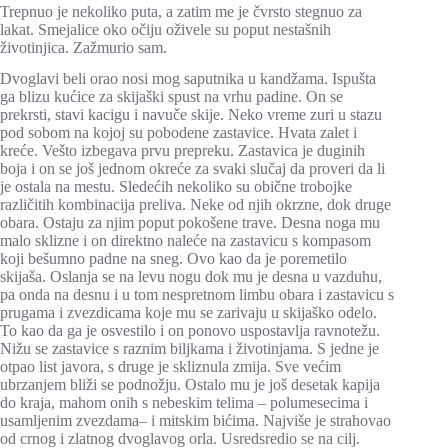
Trepnuo je nekoliko puta, a zatim me je čvrsto stegnuo za
lakat. Smejalice oko očiju oživele su poput nestašnih
životinjica. Zažmurio sam.
Dvoglavi beli orao nosi mog saputnika u kandžama. Ispušta
ga blizu kućice za skijaški spust na vrhu padine. On se
prekrsti, stavi kacigu i navuče skije. Neko vreme zuri u stazu
pod sobom na kojoj su pobodene zastavice. Hvata zalet i
kreće. Vešto izbegava prvu prepreku. Zastavica je duginih
boja i on se još jednom okreće za svaki slučaj da proveri da li
je ostala na mestu. Sledećih nekoliko su obične trobojke
različitih kombinacija preliva. Neke od njih okrzne, dok druge
obara. Ostaju za njim poput pokošene trave. Desna noga mu
malo sklizne i on direktno naleće na zastavicu s kompasom
koji bešumno padne na sneg. Ovo kao da je poremetilo
skijaša. Oslanja se na levu nogu dok mu je desna u vazduhu,
pa onda na desnu i u tom nespretnom limbu obara i zastavicu s
prugama i zvezdicama koje mu se zarivaju u skijaško odelo.
To kao da ga je osvestilo i on ponovo uspostavlja ravnotežu.
Nižu se zastavice s raznim biljkama i životinjama. S jedne je
otpao list javora, s druge je skliznula zmija. Sve većim
ubrzanjem bliži se podnožju. Ostalo mu je još desetak kapija
do kraja, mahom onih s nebeskim telima – polumesecima i
usamljenim zvezdama– i mitskim bićima. Najviše je strahovao
od crnog i zlatnog dvoglavog orla. Usredsredio se na cilj.