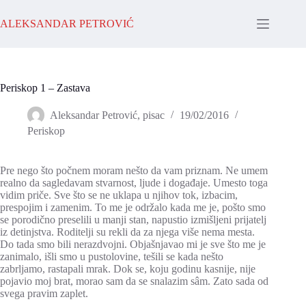
Skip
to
ALEKSANDAR PETROVIĆ
content
Periskop 1 – Zastava
Aleksandar Petrović, pisac
19/02/2016
Periskop
Pre nego što počnem moram nešto da vam priznam. Ne umem
realno da sagledavam stvarnost, ljude i događaje. Umesto toga
vidim priče. Sve što se ne uklapa u njihov tok, izbacim,
prespojim i zamenim. To me je održalo kada me je, pošto smo
se porodično preselili u manji stan, napustio izmišljeni prijatelj
iz detinjstva. Roditelji su rekli da za njega više nema mesta.
Do tada smo bili nerazdvojni. Objašnjavao mi je sve što me je
zanimalo, išli smo u pustolovine, tešili se kada nešto
zabrljamo, rastapali mrak. Dok se, koju godinu kasnije, nije
pojavio moj brat, morao sam da se snalazim sâm. Zato sada od
svega pravim zaplet.