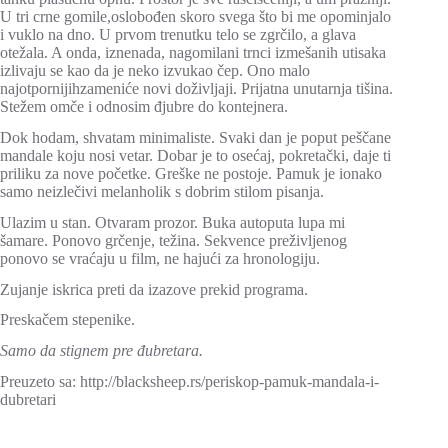
U tri crne gomile,oslobođen skoro svega što bi me opominjalo
i vuklo na dno. U prvom trenutku telo se zgrčilo, a glava
otežala. A onda, iznenada, nagomilani trnci izmešanih utisaka
izlivaju se kao da je neko izvukao čep. Ono malo
najotpornijihzameniće novi doživljaji. Prijatna unutarnja tišina.
Stežem omče i odnosim đjubre do kontejnera.
Dok hodam, shvatam minimaliste. Svaki dan je poput peščane
mandale koju nosi vetar. Dobar je to osećaj, pokretački, daje ti
priliku za nove početke. Greške ne postoje. Pamuk je ionako
samo neizlečivi melanholik s dobrim stilom pisanja.
Ulazim u stan. Otvaram prozor. Buka autoputa lupa mi
šamare. Ponovo grčenje, težina. Sekvence preživljenog
ponovo se vraćaju u film, ne hajući za hronologiju.
Zujanje iskrica preti da izazove prekid programa.
Preskačem stepenike.
Samo da stignem pre đubretara.
Preuzeto sa: http://blacksheep.rs/periskop-pamuk-mandala-i-
dubretari