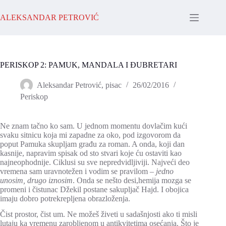
Skip
to
ALEKSANDAR PETROVIĆ
content
PERISKOP 2: PAMUK, MANDALA I ĐUBRETARI
Aleksandar Petrović, pisac
26/02/2016
Periskop
Ne znam tačno ko sam. U jednom momentu dovlačim kući
svaku sitnicu koja mi zapadne za oko, pod izgovorom da
poput Pamuka skupljam građu za roman. A onda, koji dan
kasnije, napravim spisak od sto stvari koje ću ostaviti kao
najneophodnije. Ciklusi su sve nepredvidljiviji. Najveći deo
vremena sam uravnotežen i vodim se pravilom –
jedno
unosim, drugo iznosim
. Onda se nešto desi,hemija mozga se
promeni i čistunac Džekil postane sakupljač Hajd. I obojica
imaju dobro potrekrepljena obrazloženja.
Čist prostor, čist um. Ne možeš živeti u sadašnjosti ako ti misli
lutaju ka vremenu zarobljenom u antikvitetima osećanja. Što je