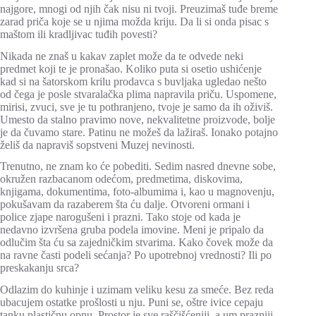
najgore, mnogi od njih čak nisu ni tvoji. Preuzimaš tuđe breme
zarad priča koje se u njima možda kriju. Da li si onda pisac s
maštom ili kradljivac tuđih povesti?
Nikada ne znaš u kakav zaplet može da te odvede neki
predmet koji te je pronašao. Koliko puta si osetio ushićenje
kad si na šatorskom krilu prodavca s buvljaka ugledao nešto
od čega je posle stvaralačka plima napravila priču. Uspomene,
mirisi, zvuci, sve je tu pothranjeno, tvoje je samo da ih oživiš.
Umesto da stalno pravimo nove, nekvalitetne proizvode, bolje
je da čuvamo stare. Patinu ne možeš da lažiraš. Ionako potajno
želiš da napraviš sopstveni Muzej nevinosti.
Trenutno, ne znam ko će pobediti. Sedim nasred dnevne sobe,
okružen razbacanom odećom, predmetima, diskovima,
knjigama, dokumentima, foto-albumima i, kao u magnovenju,
pokušavam da razaberem šta ću dalje. Otvoreni ormani i
police zjape narogušeni i prazni. Tako stoje od kada je
nedavno izvršena gruba podela imovine. Meni je pripalo da
odlučim šta ću sa zajedničkim stvarima. Kako čovek može da
na ravne časti podeli sećanja? Po upotrebnoj vrednosti? Ili po
preskakanju srca?
Odlazim do kuhinje i uzimam veliku kesu za smeće. Bez reda
ubacujem ostatke prošlosti u nju. Puni se, oštre ivice cepaju
tanku plastičnu opnu. Prostor je sve raščišćeniji, a um prazniji.