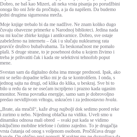
Dobro, ne baš kao Mizeri, ali neka vrsta pisanja po porudžbini
onoga što oni žele da pročitaju, a ja da napišem. Da budemo
jedni drugima sigurnosna mreža.
Moje knjige trebalo bi da me nadžive. Ne znam koliko dugo
čuvaju obavezne primerke u Narodnoj biblioteci. Jedina nada
su mi kućne zbirke knjiga i antikvarnice. Dobro, sve ostaje
zabeleženo na internetu – čak i u slučaju nuklearnog rata
praviće društvo bubašvabama. Ta beskonačnost me pomalo
plaši. S druge strane, to je posebnost doba u kojem živimo i
treba je prihvatiti čak i kada ste selektivni tehnofob poput
mene.
Svestan sam da digitalno doba ima mnoge prednosti. Ipak, ako
mi se nešto dopadne teško mi je da se kontrolišem. I onda, s
jednog sajta na drugi, od klika do klika, u beskraj. Sve bi to
bilo u redu da se ne osećam iscrpljeno i prazno kada ugasim
monitor. Nema povratka energije, samo sam je dobrovoljno
predao nevidljivom vrltogu, uskraćen i za jednostavno
hvala
.
„Brate, ala mračiš“, kaže
drug najbolji
dok sedimo pored reke
i zurimo u nebo. Nijednog oblačka na vidiku. Uveli smo u
dinamiku odnosa mali obred – svaki put kada se vidimo
isključimo mobilne telefone i ćutimo zajedno. To je drugačija
vrsta ćutanja od onog s voljenom osobom. Pročišćava druge
kanale. On obično prvi popusti. Karakter mu ne dozvoljava da