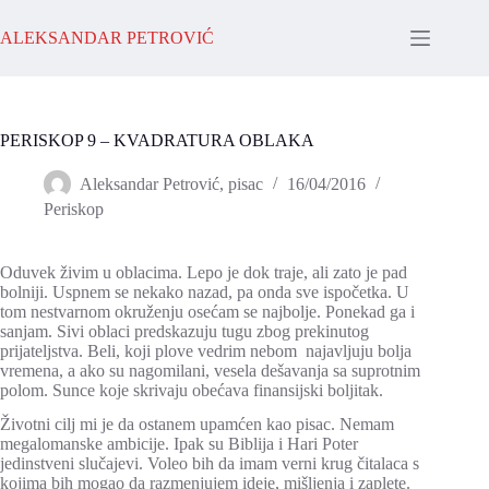
Skip
to
ALEKSANDAR PETROVIĆ
content
PERISKOP 9 – KVADRATURA OBLAKA
Aleksandar Petrović, pisac
16/04/2016
Periskop
Oduvek živim u oblacima. Lepo je dok traje, ali zato je pad
bolniji. Uspnem se nekako nazad, pa onda sve ispočetka. U
tom nestvarnom okruženju osećam se najbolje. Ponekad ga i
sanjam. Sivi oblaci predskazuju tugu zbog prekinutog
prijateljstva. Beli, koji plove vedrim nebom najavljuju bolja
vremena, a ako su nagomilani, vesela dešavanja sa suprotnim
polom. Sunce koje skrivaju obećava finansijski boljitak.
Životni cilj mi je da ostanem upamćen kao pisac. Nemam
megalomanske ambicije. Ipak su Biblija i Hari Poter
jedinstveni slučajevi. Voleo bih da imam verni krug čitalaca s
kojima bih mogao da razmenjujem ideje, mišljenja i zaplete.