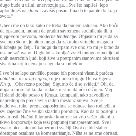
dugo bude u tišini, unervozuje ga. „Sve što napišeš, lepo
aplouduješ na
cloud
i završiš posao. Ima da te pamte do kraja
sveta.“
Ubedi me on tako kako ne treba da budem zatucan. Ako hoću
da opstanem, moram da pratim savremena stremljenja ili, u
njegovom prevodu,
moderne tendencije
. Objasnio mi je da za
sve ono što mi je bitno mogu da zakupim virtuelni magacin
kilobajta po želji. Tu mogu da trpam sve ono što mi je bitno da
ostane sačuvano. Digitalni sakupljač zvuči mnogo otmenije od
onih nesrećnih ljudi koji žive u pretrpanim stanovima okruženi
stvarima kojih nemaju snage da se odreknu.
I sve bi se lepo završilo, postao bih ponosni vlasnik parčeta
oblaka
da mi
drug najbolji
nije doneo knjigu Dejva Egersa
Krug. „
Obavezno pročitaj. Sigurno će ti se svideti.“ Oh, da,
dopalo mi se toliko da tri dana nisam uključio računar. Mej
Holand dobija posao u Krugu, kompaniji tako zavodljivo
naprednoj da predstavlja radno mesto iz snova. Sve je
nadohvat ruke, prema zaposlenima se odnose kao roditelji, a
svi zajedno čine veliku skladnu porodicu. Kao da to postoji u
stvarnosti. Načini filigranske kontrole su vrlo vešto utkani u
tkivo korporacije koja teži potpunoj transparentnosti. Sve i
svako biće snimani kamerom i svačiji život će biti stalno
dostupan ostalima za komentarisanje. Ništa se ne sme obrisati,