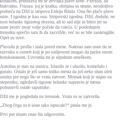
korakom, približava mi se devojka plave kose.
Plavuša
, ali
bukvalno. Frizura joj je kratka, obrijana sa strane, neodoljivo
podseća na Džil iz stripova Enkija Bilala. Ona što plače plave
suze. I zgodna je kao ona. Stripovski zgodna. Džil, doduše, ne
nosi helanke tigrastog dezena, ali to sad nije ni bitno jer su
usne protiv moje volje počele da cokću. U poslednjem
trenutku sprečio sam ih da zazvižde, već su se bile zaokruglile.
Opet su suve.
Plavuša
je prošla i stala pored mene. Naterao sam usne da se
razvuku u osmeh koji je po usiljenosti mogao da parira onom
botoksiranom. Uzvratila mi je uljudnim smeškom.
Autobus je stao na stanicu. Izlazilo se i ulazilo, komešalo i
guralo. Ostalo je još samo toliko mesta da još neko sitan uleti
unutra pre nego što se vrata zatvore. Momak koji je stajao na
stepeniku, ugledavši tigraste helanke napravio je mesta
potisnuvši ostale saputnike.
Džil me je pogledala na trenutak. Vrata su se zatvorila.
„Zbog čega su ti usne tako ispucale?“ pitala me je.
Prvi put nisam znao šta odgovorim.