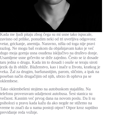
Kada me ljudi pitaju zbog čega su mi usne tako ispucale,
zavisno od prilike, ponudim neki od tri uverljiva odgovora:
vetar, grickanje, anemija. Naravno, ništa od toga nije pravi
razlog. Ne mogu baš svakom da objašnjavam kako je već
dugo moja gornja usna osuđena isključivo na društvo donje.
Usamljene usne grčevito se drže zajedno. Često se iz dosade
taru jedna o drugu. Kada im to dosadi i osuše se teraju siroti
jezik da ih obliže. Blaženstvo, kao i inače u životu, kratkog je
veka. Žal za drugim, baršunastijim, parom, sličnim, a ipak na
poseban način drugačijim od njih, ubrzo ih ophrva pa se
oklembese.
Tako oklembešeni stojimo na autobuskom stajalištu. Na
telefonu proveravam udaljenost autobusa. Šest stanica su
večnost. Kasnim već prvog dana na novom poslu. Da li su
psiholozi u pravu kada kažu da ako negde ne stižemo na
vreme to znači da u nama postoji otpor? Otpor kroz suptilno
previđanje reda vožnje.