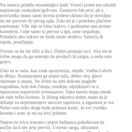
Na stanicu pristižu nezanimljivi ljudi. Vozeći pored nas taksisti
usporavaju osokoljeni gužvom. Zaustavio bih prvi, ali u
novčaniku imam samo dvesta pedeset dinara što je dovoljno
da me preveze do prvog ugla. Zato mi je i potrebno plaćeno
zanimanje. Više nije ni bitno kakvo, s godinama sam postao
kameleon. I nije samo tu prevoz u igri, usne negoduju.
Poludeće ako uskoro ne budu imale društvo. Samoća ih
izjeda, poružnjuje.
Svesne su da me drže u šaci. Dobro poznaju srce. Ako im se
ćefne mogu da ga nateraju da preskoči ili zaigra, a onda sam
gotov.
Zato su se sada, kao znak upozorenja, slepile. Vadim
Labelo
iz džepa. Razmazujem ga poput ruža, debeo sloj, glave
okrenute u stranu. Ne želim na sebi dokone poglede
sugrađana, koji dok čekaju, osuđuju, uljuljkujući se u
ispravnost sopstvenih svetonazora. Tako barem imaju utisak
da rade nešto korisno. Iz ličnog iskustva dobro znam da je
držanje za nepromenljive stavove sigurnost, a sigurnost je sve.
Neka vam neko drugi bude pokusni kunić. Ja već uveliko
kasnim i usne su mi na ivici pobune.
Stajem na ivicu trotoara i poput Indijanca pokušavam da
uočim da li ide neki prevoz. Umesto njega, ubrzanim