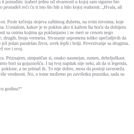
ti ponudim: izaberi jednu od stvarnosti u kojoj sam sigurno bio
nađeš reći ću ti isto što bih u bilo kojoj realnosti: „Hvala, ali
t. Posle krčenja slojeva zaštitnog đubreta, na svim nivoima, koje
ana. Uostalom, kakav je to poklon ako ti kažem šta hoću da dobijem.
osti sa onima kojima ga poklanjamo i ne meri se cenom nego
, drugih, bruja vremena. Stvaranje uspomena toliko upečatljivih da
još jedan paralelan život, uvek lepši i bolji. Povezivanje sa drugima.
š sve i svoj.
jea. Priznajem, simpatičan si, onako nasmejan, rumen, debeljuškast.
 bori sa gojaznošću. I taj tvoj napitak nije neki, ali da si legenda,
š poklone, a ne primaš ih. To nije dobro, mora da postoji ravnoteža.
više vrednosti. No, o tome možemo po završetku praznika, sada su
ovu godinu?“