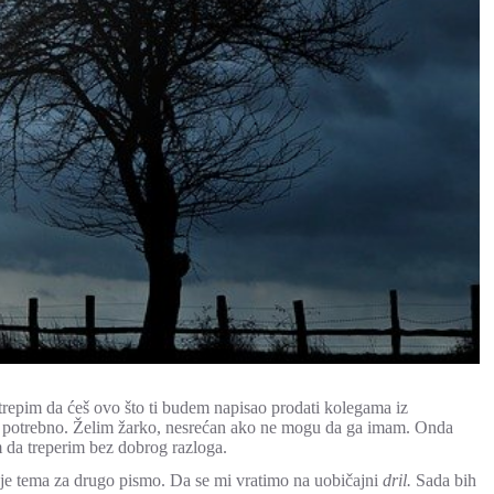
Strepim da ćeš ovo što ti budem napisao prodati kolegama iz
 je potrebno. Želim žarko, nesrećan ako ne mogu da ga imam. Onda
m da treperim bez dobrog razloga.
 je tema za drugo pismo. Da se mi vratimo na uobičajni
dril.
Sada bih