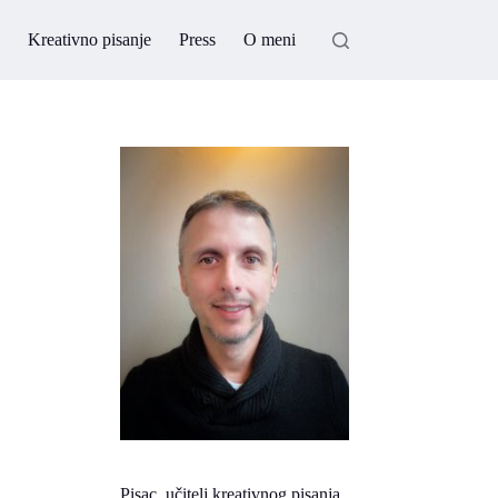
Kreativno pisanje
Press
O meni
Pisac, učitelj kreativnog pisanja