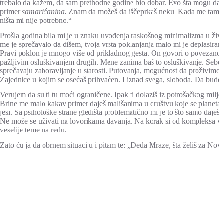
trebalo da kažem, da sam prethodne godine bio dobar. Evo šta mogu da 
primer
samarićanina.
Znam da možeš da iščeprkaš neku. Kada me tamo pro
ništa mi nije potrebno.“
Prošla godina bila mi je u znaku uvođenja raskošnog minimalizma u živo
me je sprečavalo da dišem, tvoja vrsta poklanjanja malo mi je deplasir
Pravi poklon je mnogo više od prikladnog gesta. On govori o povezan
pažljivim osluškivanjem drugih. Mene zanima baš to osluškivanje. Sebe
sprečavaju zaboravljanje u starosti. Putovanja, mogućnost da proživimo 
Zajednice u kojim se osećaš prihvaćen. I iznad svega, sloboda. Da bude
Verujem da su ti tu moći ograničene. Ipak ti dolaziš iz potrošačkog mil
Brine me malo kakav primer daješ mališanima u društvu koje se planetarno
jesi. Sa psihološke strane gledišta problematično mi je to što samo daje
Ne može se uživati na lovorikama davanja. Na korak si od kompleksa 
veselije teme na redu.
Zato ću ja da obrnem situaciju i pitam te: „Deda Mraze, šta želiš za N