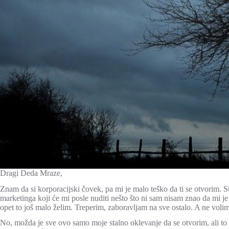
Dragi Deda Mraze,
Znam da si korporacijski čovek, pa mi je malo teško da ti se otvorim. 
marketinga koji će mi posle nuditi nešto što ni sam nisam znao da mi
opet to još malo želim. Treperim, zaboravljam na sve ostalo. A ne voli
No, možda je sve ovo samo moje stalno oklevanje da se otvorim, ali to