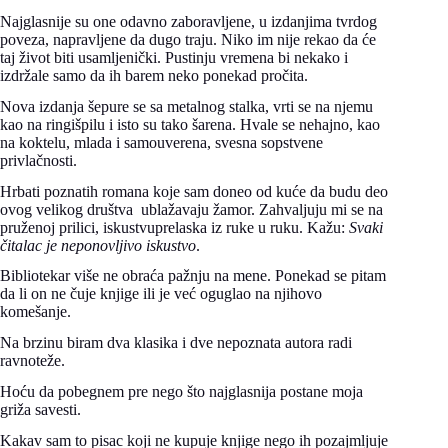
Najglasnije su one odavno zaboravljene, u izdanjima tvrdog
poveza, napravljene da dugo traju. Niko im nije rekao da će
taj život biti usamljenički. Pustinju vremena bi nekako i
izdržale samo da ih barem neko ponekad pročita.
Nova izdanja šepure se sa metalnog stalka, vrti se na njemu
kao na ringišpilu i isto su tako šarena. Hvale se nehajno, kao
na koktelu, mlada i samouverena, svesna sopstvene
privlačnosti.
Hrbati poznatih romana koje sam doneo od kuće da budu deo
ovog velikog društva ublažavaju žamor. Zahvaljuju mi se na
pruženoj prilici, iskustvuprelaska iz ruke u ruku. Kažu:
Svaki
čitalac je neponovljivo iskustvo
.
Bibliotekar više ne obraća pažnju na mene. Ponekad se pitam
da li on ne čuje knjige ili je već oguglao na njihovo
komešanje.
Na brzinu biram dva klasika i dve nepoznata autora radi
ravnoteže.
Hoću da pobegnem pre nego što najglasnija postane moja
griža savesti.
Kakav sam to pisac koji ne kupuje knjige nego ih pozajmljuje