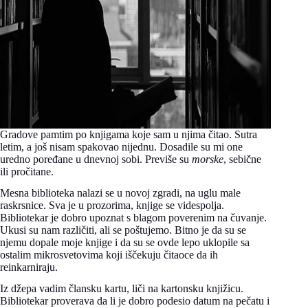
Gradove pamtim po knjigama koje sam u njima čitao. Sutra
letim, a još nisam spakovao nijednu. Dosadile su mi one
uredno poređane u dnevnoj sobi. Previše su
morske
, sebične
ili pročitane.
Mesna biblioteka nalazi se u novoj zgradi, na uglu male
raskrsnice. Sva je u prozorima, knjige se videspolja.
Bibliotekar je dobro upoznat s blagom poverenim na čuvanje.
Ukusi su nam različiti, ali se poštujemo. Bitno je da su se
njemu dopale moje knjige i da su se ovde lepo uklopile sa
ostalim mikrosvetovima koji iščekuju čitaoce da ih
reinkarniraju.
Iz džepa vadim člansku kartu, liči na kartonsku knjižicu.
Bibliotekar proverava da li je dobro podesio datum na pečatu i