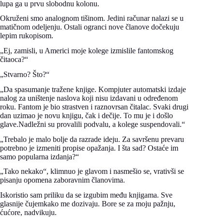
lupa ga u prvu slobodnu kolonu.
Okruženi smo analognom tišinom. Jedini računar nalazi se u
matičnom odeljenju. Ostali ogranci nove članove dočekuju
lepim rukopisom.
„Ej, zamisli, u Americi moje kolege izmislile fantomskog
čitaoca?“
„Stvarno? Što?“
„Da spasumanje tražene knjige. Kompjuter automatski izdaje
nalog za uništenje naslova koji nisu izdavani u određenom
roku. Fantom je bio strastven i raznovrsan čitalac. Svaki drugi
dan uzimao je novu knjigu, čak i dečije. To mu je i došlo
glave.Nadležni su provalili podvalu, a kolege suspendovali.“
„Trebalo je malo bolje da razrade ideju. Za savršenu prevaru
potrebno je izmeniti propise opažanja. I šta sad? Ostaće im
samo popularna izdanja?“
„Tako nekako“, klimnuo je glavom i nasmešio se, vrativši se
pisanju opomena zaboravnim članovima.
Iskoristio sam priliku da se izgubim među knjigama. Sve
glasnije čujemkako me dozivaju. Bore se za moju pažnju,
ćućore, nadvikuju.