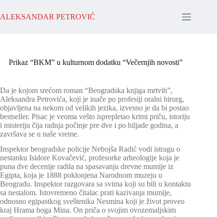
Skip
to
ALEKSANDAR PETROVIĆ
content
Prikaz “BKM” u kulturnom dodatku “Večernjih novosti”
Da je kojom srećom roman “Beogradska knjiga mrtvih”,
Aleksandra Petrovića, koji je inače po profesiji oralni hirurg,
objavljena na nekom od velikih jezika, izvesno je da bi postao
bestseller. Pisac je veoma vešto isprepletao krimi priču, istoriju
i misteriju čija radnja počinje pre dve i po hiljade godina, a
završava se u naše vreme.
Inspektor beogradske policije Nebojša Radić vodi istragu o
nestanku Isidore Kovačević, profesorke arheologije koja je
puna dve decenije radila na spasavanju drevne mumije iz
Egipta, koja je 1888 poklonjena Narodnom muzeju u
Beogradu. Inspektor razgovara sa svima koji su bili u kontaktu
sa nestalom. Istovremeno čitalac prati kazivanja mumije,
odnosno egipastkog sveštenika Nesmina koji je život proveo
kraj Hrama boga Mina. On priča o svojim ovozemaljskim