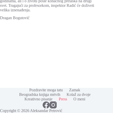
godinama, ali i o životu posle konačnog prelaska na drugi
svet. Tragajući za profesorkom, inspektor Radić će doživeti
velika iznenađenja.
Dragan Bogutović
Pozdravite moga tatu
Zamak
Beogradska knjiga mrtvih
Kolaž za dvoje
Kreativno pisanje
Press
O meni
Copyright © 2026 Aleksandar Petrović