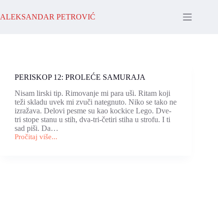
Skip
to
ALEKSANDAR PETROVIĆ
content
PERISKOP 12: PROLEĆE SAMURAJA
Nisam lirski tip. Rimovanje mi para uši. Ritam koji
teži skladu uvek mi zvuči nategnuto. Niko se tako ne
izražava. Delovi pesme su kao kockice Lego. Dve-
tri stope stanu u stih, dva-tri-četiri stiha u strofu. I ti
sad piši. Da…
Pročitaj više...
PERISKOP
12:
PROLEĆE
SAMURAJA