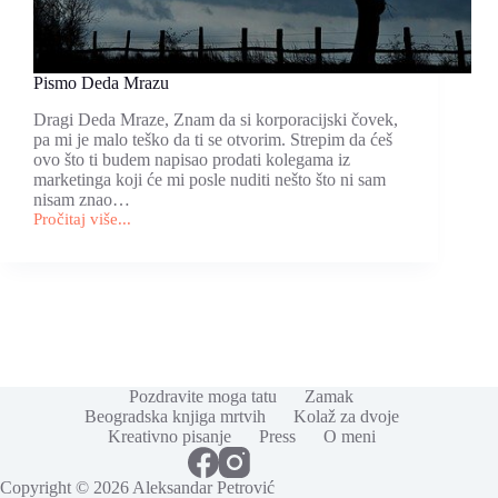
Pismo Deda Mrazu
Dragi Deda Mraze, Znam da si korporacijski čovek,
pa mi je malo teško da ti se otvorim. Strepim da ćeš
ovo što ti budem napisao prodati kolegama iz
marketinga koji će mi posle nuditi nešto što ni sam
nisam znao…
Pročitaj više...
Pismo
Deda
Mrazu
Pozdravite moga tatu
Zamak
Beogradska knjiga mrtvih
Kolaž za dvoje
Kreativno pisanje
Press
O meni
Copyright © 2026 Aleksandar Petrović