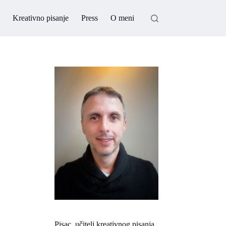
Kreativno pisanje
Press
O meni
Pisac, učitelj kreativnog pisanja