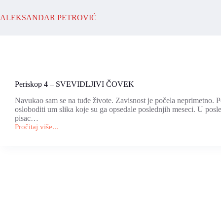
Skip
to
ALEKSANDAR PETROVIĆ
content
Periskop 4 – SVEVIDLJIVI ČOVEK
Navukao sam se na tuđe živote. Zavisnost je počela neprimetno. P
osloboditi um slika koje su ga opsedale poslednjih meseci. U posle
pisac…
Pročitaj više...
Periskop
4
–
SVEVIDLJIVI
ČOVEK