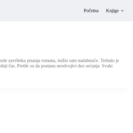
Početna
Knjige
osle završetka pisanja romana, tražio sam nadahnuće. Trebalo je
dnji čas. Pretile su da postanu neodvojivi deo sećanja. Svaki