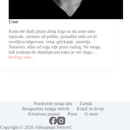
Usne
Kada me ljudi pitaju zbog čega su mi usne tako
ispucale, zavisno od prilike, ponudim neki od tri
uverljiva odgovora: vetar, grickanje, anemija.
Naravno, ništa od toga nije pravi razlog. Ne mogu
baš svakom da objašnjavam kako je već dugo…
Pročitaj više...
Usne
Pozdravite moga tatu
Zamak
Beogradska knjiga mrtvih
Kolaž za dvoje
Kreativno pisanje
Press
O meni
Copyright © 2026 Aleksandar Petrović